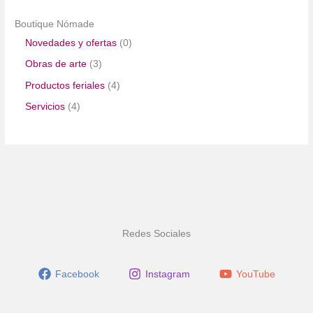
Boutique Nómade
0
Novedades y ofertas
0
p
3
Obras de arte
3
r
p
4
Productos feriales
4
o
r
p
4
Servicios
4
d
o
r
p
u
d
o
r
c
u
d
o
t
c
u
d
o
t
c
u
s
o
t
c
s
Redes Sociales
o
t
s
o
Facebook
Instagram
YouTube
s